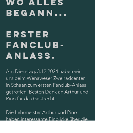
Wo alles
Begann...
Erster
Fanclub-
Anlass.
Am Dienstag,
3.12.2024
haben wir
uns beim Wenaweser Zweiradcenter
in Schaan zum ersten Fanclub-Anlass
getroffen. Besten Dank an Arthur und
Pino für das Gastrecht.
Die Lehrmeister Arthur und Pino
haben interessante Einblicke über die
Herausforderungen als Lehrbetrieb
eines Lernenden im Leistungssport